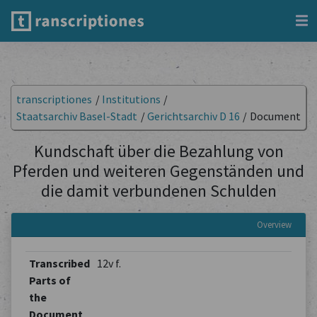
transcriptiones
/
Institutions
/
Staatsarchiv Basel-Stadt
/
Gerichtsarchiv D 16
/
Document
Kundschaft über die Bezahlung von
Pferden und weiteren Gegenständen und
die damit verbundenen Schulden
Overview
Transcribed
12v f.
Parts of
the
Document