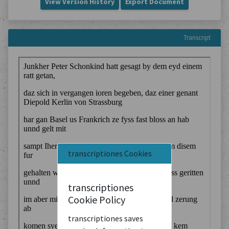
View Version History
Export Document
Transcript
transcriptiones Cookies
transcriptiones
Cookie Policy
transcriptiones saves