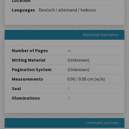
Location
Languages
Deutsch / allemand / tedesco
Manuscript Description
Number of Pages
—
Writing Material
(Unknown)
Pagination System
(Unknown)
Measurements
0.00 / 0.00 cm (w/h)
Seal
?
Illuminations
?
Comments and Links