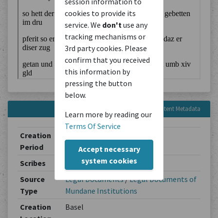
session information to
cookies to provide its
service. We
don't
use any
tracking mechanisms or
3rd party cookies. Please
confirm that you received
this information by
pressing the button
below.
Content Metadata
Learn more by reading our
Terms Of Service
Creation
1493-06-24 - 1493-12-31
Period
Accept necessary
system cookies
Scribes
Unbekannt
Source
Legal Documents
/
Legal Documents of
Type
Mundane Institutions
Creation
Basel