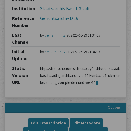
Institution
Staatsarchiv Basel-Stadt
Reference
Gerichtsarchiv D 16
Number
Last
by
benjaminhitz
at 2022-06-29 21:34:05
Change
Initial
by
benjaminhitz
at 2022-06-29 21:34:05
Upload
Static
https://transcriptiones.ch/display/institutions/staatsarchiv
Version
basel-stadt/gerichtsarchiv-d-16/kundschaft-uber-die-
URL
bezahlung-von-pferden-und-wei/1/
Options
Edit Transcription
Edit Metadata