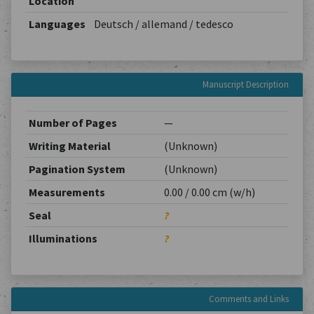
Location
Languages
Deutsch / allemand / tedesco
Manuscript Description
Number of Pages
—
Writing Material
(Unknown)
Pagination System
(Unknown)
Measurements
0.00 / 0.00 cm (w/h)
Seal
?
Illuminations
?
Comments and Links