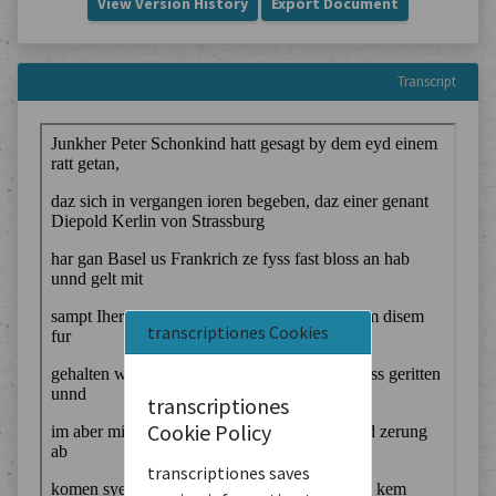
View Version History
Export Document
Transcript
transcriptiones Cookies
transcriptiones
Cookie Policy
transcriptiones saves