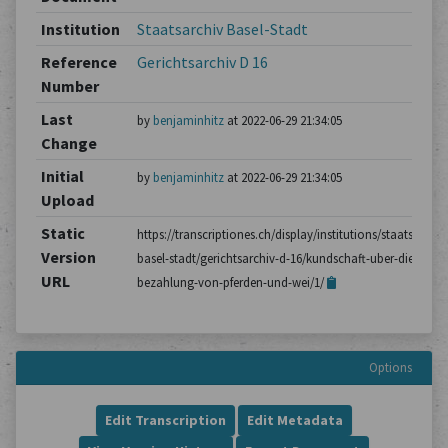
Institution
Staatsarchiv Basel-Stadt
Reference
Gerichtsarchiv D 16
Number
Last
by
benjaminhitz
at 2022-06-29 21:34:05
Change
Initial
by
benjaminhitz
at 2022-06-29 21:34:05
Upload
Static
https://transcriptiones.ch/display/institutions/staatsarchiv
Version
basel-stadt/gerichtsarchiv-d-16/kundschaft-uber-die-
URL
bezahlung-von-pferden-und-wei/1/
Options
Edit Transcription
Edit Metadata