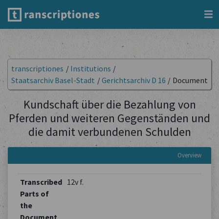
transcriptiones
/
Institutions
/
Staatsarchiv Basel-Stadt
/
Gerichtsarchiv D 16
/
Document
Kundschaft über die Bezahlung von
Pferden und weiteren Gegenständen und
die damit verbundenen Schulden
Overview
Transcribed
12v f.
Parts of
the
Document