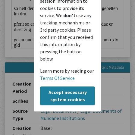
session information to
cookies to provide its
service. We
don't
use any
tracking mechanisms or
3rd party cookies. Please
confirm that you received
this information by
pressing the button
below.
Content Metadata
Learn more by reading our
Terms Of Service
Creation
1493-06-24 - 1493-12-31
Period
Accept necessary
system cookies
Scribes
Unbekannt
Source
Legal Documents
/
Legal Documents of
Type
Mundane Institutions
Creation
Basel