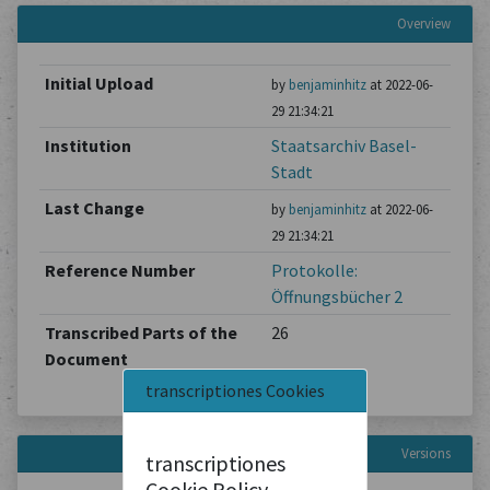
Overview
Initial Upload
by
benjaminhitz
at 2022-06-
29 21:34:21
Institution
Staatsarchiv Basel-
Stadt
Last Change
by
benjaminhitz
at 2022-06-
29 21:34:21
Reference Number
Protokolle:
Öffnungsbücher 2
Transcribed Parts of the
26
Document
transcriptiones Cookies
Versions
transcriptiones
Cookie Policy