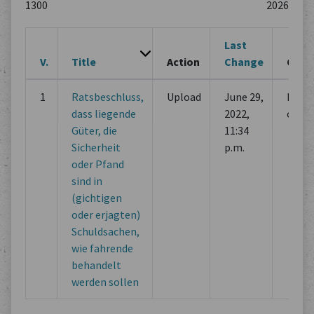
Last
V.
Title
Action
Change
Chan
1
Ratsbeschluss,
Upload
June 29,
Initia
dass liegende
2022,
comm
Güter, die
11:34
Sicherheit
p.m.
oder Pfand
sind in
(gichtigen
oder erjagten)
Schuldsachen,
wie fahrende
behandelt
werden sollen