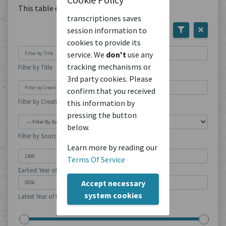
This table contains
1
Document
transcriptiones saves
session information to
cookies to provide its
service. We
don't
use any
tracking mechanisms or
Filter by Title
3rd party cookies. Please
confirm that you received
Filter by Creation Location
this information by
pressing the button
below.
Filter by Source Type
Learn more by reading our
Terms Of Service
Earliest Year of Publication
Accept necessary
system cookies
Latest Year of Publication