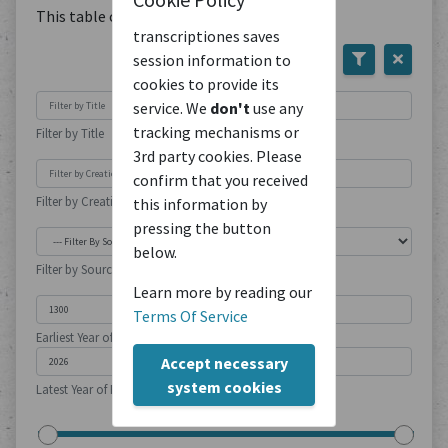
This table contains
1
Document
transcriptiones saves
session information to
cookies to provide its
service. We
don't
use any
tracking mechanisms or
Filter by Title
3rd party cookies. Please
confirm that you received
Filter by Creation Location
this information by
pressing the button
below.
Filter by Source Type
Learn more by reading our
Terms Of Service
Earliest Year of Publication
Accept necessary
system cookies
Latest Year of Publication