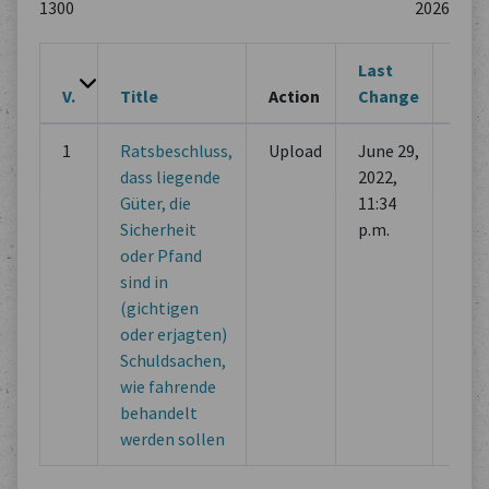
Last
V.
Title
Action
Change
Cha
1
Ratsbeschluss,
Upload
June 29,
Initi
dass liegende
2022,
com
Güter, die
11:34
Sicherheit
p.m.
oder Pfand
sind in
(gichtigen
oder erjagten)
Schuldsachen,
wie fahrende
behandelt
werden sollen