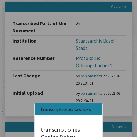
Overview
Transcribed Parts of the
26
Document
Institution
Staatsarchiv Basel-
Stadt
Reference Number
Protokolle:
Öffnungsbücher 2
Last Change
by
benjaminhitz
at 2022-06-
29 21:34:21
Initial Upload
by
benjaminhitz
at 2022-06-
29 21:34:21
transcriptiones Cookies
Versions
transcriptiones
Cookie Policy