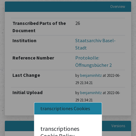
Overview
Transcribed Parts of the
26
Document
Institution
Staatsarchiv Basel-
Stadt
Reference Number
Protokolle:
Öffnungsbücher 2
Last Change
by
benjaminhitz
at 2022-06-
29 21:34:21
Initial Upload
by
benjaminhitz
at 2022-06-
29 21:34:21
transcriptiones Cookies
Versions
transcriptiones
Cookie Policy