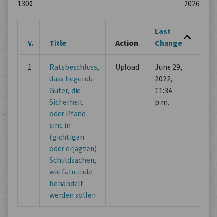
Last
V.
Title
Action
Change
Cha
1
Ratsbeschluss,
Upload
June 29,
Initi
dass liegende
2022,
com
Güter, die
11:34
Sicherheit
p.m.
oder Pfand
sind in
(gichtigen
oder erjagten)
Schuldsachen,
wie fahrende
behandelt
werden sollen