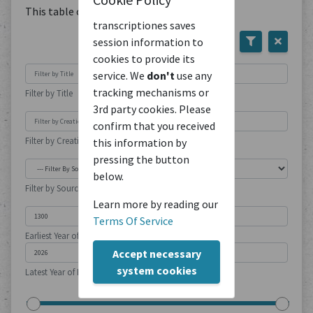
This table contains
1
Document
transcriptiones saves
session information to
cookies to provide its
service. We
don't
use any
tracking mechanisms or
Filter by Title
3rd party cookies. Please
confirm that you received
Filter by Creation Location
this information by
pressing the button
below.
Filter by Source Type
Learn more by reading our
Terms Of Service
Earliest Year of Publication
Accept necessary
system cookies
Latest Year of Publication