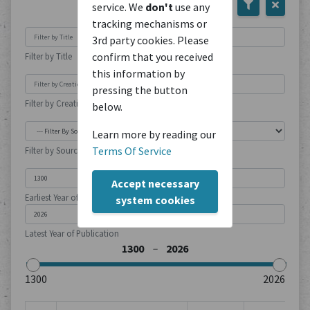
service. We
don't
use any
tracking mechanisms or
3rd party cookies. Please
confirm that you received
Filter by Title
this information by
pressing the button
Filter by Creation Location
below.
Learn more by reading our
Terms Of Service
Filter by Source Type
Accept necessary
Earliest Year of Publication
system cookies
Latest Year of Publication