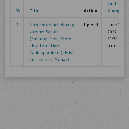
Last
V.
Title
Action
Change
1
Unzüchterbucheintrag
Upload
June 29,
zu einer Schuld
2022,
(Zahlungsfrist, Pferd
11:34
als alternatives
p.m.
Zahlungsmittel) (Frist
unter einem Monat)