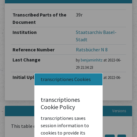
Transcribed Parts of the
39r
Document
Institution
Staatsarchiv Basel-
Stadt
Reference Number
Ratsbücher N 8
Last Change
by
benjaminhitz
at 2022-06-
29 21:34:23
Initial Upload
by
benjaminhitz
at 2022-06-
transcriptiones Cookies
29 21:34:23
transcriptiones
Cookie Policy
Versions
transcriptiones saves
session information to
This table contains
1
Document
cookies to provide its