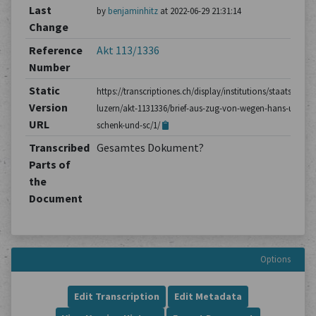
Last
by
benjaminhitz
at 2022-06-29 21:31:14
Change
Reference
Akt 113/1336
Number
Static
https://transcriptiones.ch/display/institutions/staatsarchiv
Version
luzern/akt-1131336/brief-aus-zug-von-wegen-hans-ulrich-
URL
schenk-und-sc/1/
Transcribed
Gesamtes Dokument?
Parts of
the
Document
Options
Edit Transcription
Edit Metadata