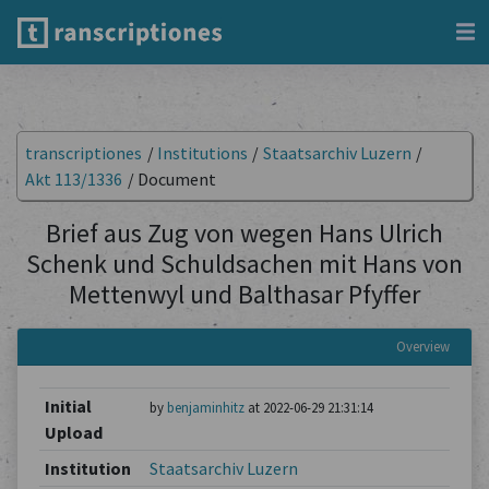
transcriptiones
/
Institutions
/
Staatsarchiv Luzern
/
Akt 113/1336
/
Document
Brief aus Zug von wegen Hans Ulrich
Schenk und Schuldsachen mit Hans von
Mettenwyl und Balthasar Pfyffer
Overview
Initial
by
benjaminhitz
at 2022-06-29 21:31:14
Upload
Institution
Staatsarchiv Luzern