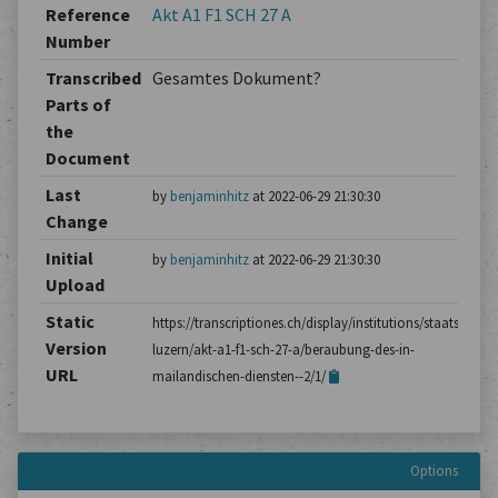
Reference
Akt A1 F1 SCH 27 A
Number
Transcribed
Gesamtes Dokument?
Parts of
the
Document
Last
by
benjaminhitz
at 2022-06-29 21:30:30
Change
Initial
by
benjaminhitz
at 2022-06-29 21:30:30
Upload
Static
https://transcriptiones.ch/display/institutions/staatsarchiv
Version
luzern/akt-a1-f1-sch-27-a/beraubung-des-in-
URL
mailandischen-diensten--2/1/
Options