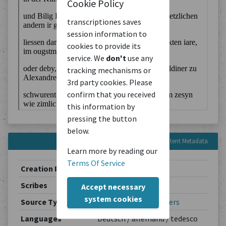
Cookie Policy
transcriptiones saves
session information to
cookies to provide its
service. We
don't
use any
tracking mechanisms or
3rd party cookies. Please
confirm that you received
this information by
pressing the button
below.
Content Metadata
Learn more by reading our
Terms Of Service
Creation Period
1501-02-06
Scribes
Unbekannt
Accept necessary
system cookies
Source Type
Other Writings
/
Others
Languages
Deutsch / allemand / tedesco