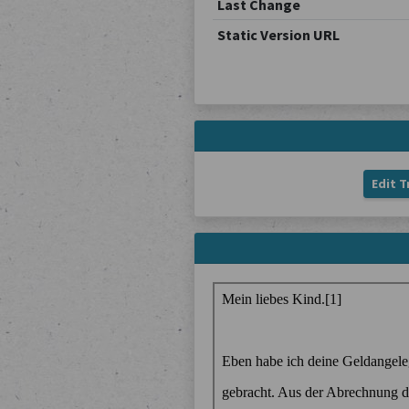
Last Change
Static Version URL
Edit T