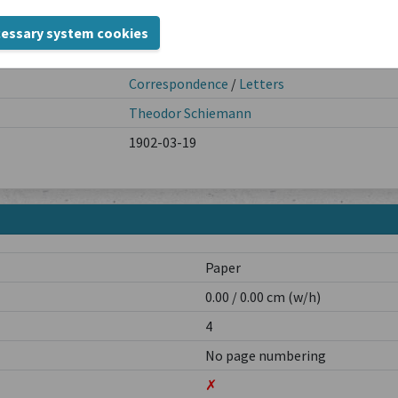
Deutsch / allemand / tedesco
cessary system cookies
Berlin
Correspondence
/
Letters
Theodor Schiemann
1902-03-19
Paper
0.00 / 0.00 cm (w/h)
4
No page numbering
✗