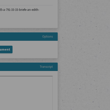
25-a-791-33-33-briefe-an-edith-
Options
cument
Transcript