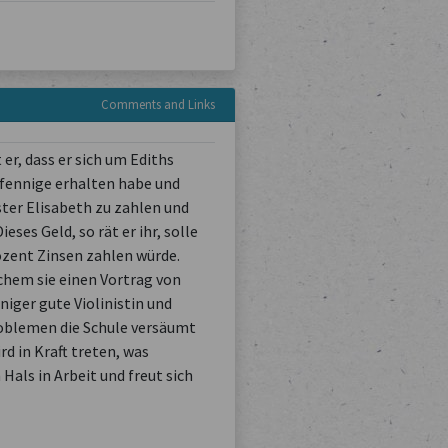
Comments and Links
er, dass er sich um Ediths
Pfennige erhalten habe und
ter Elisabeth zu zahlen und
ses Geld, so rät er ihr, solle
ozent Zinsen zahlen würde.
lchem sie einen Vortrag von
iger gute Violinistin und
roblemen die Schule versäumt
rd in Kraft treten, was
als in Arbeit und freut sich