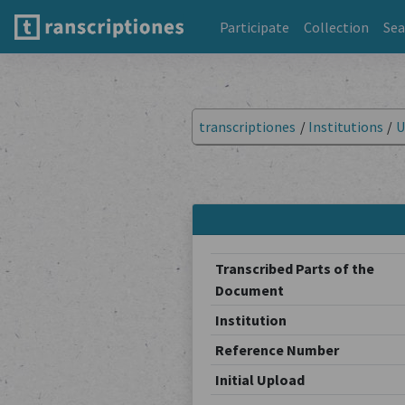
Participate
Collection
Sea
transcriptiones
/
Institutions
/
U
Transcribed Parts of the
Document
Institution
Reference Number
Initial Upload