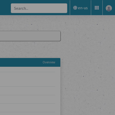
en-us
Overview