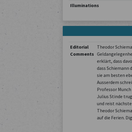
Illuminations
Editorial
Theodor Schiemann
Comments
Geldangelegenhei
erklärt, dass da
dass Schiemann de
sie am besten ebe
Ausserdem schreib
Professor Munch h
Julius Stinde tr
und reist nächste
Theodor Schiemann
auf die Ferien. D