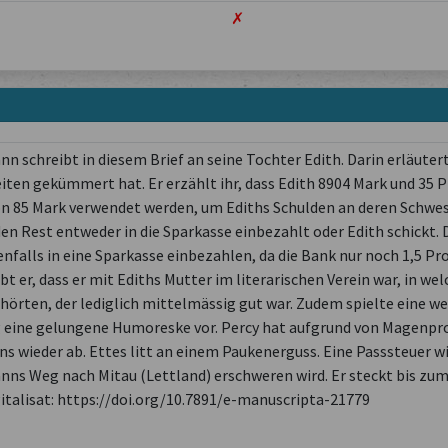
✗
 schreibt in diesem Brief an seine Tochter Edith. Darin erläutert 
ten gekümmert hat. Er erzählt ihr, dass Edith 8904 Mark und 35 
von 85 Mark verwendet werden, um Ediths Schulden an deren Schwes
n Rest entweder in die Sparkasse einbezahlt oder Edith schickt. Die
nfalls in eine Sparkasse einbezahlen, da die Bank nur noch 1,5 Pr
t er, dass er mit Ediths Mutter im literarischen Verein war, in we
örten, der lediglich mittelmässig gut war. Zudem spielte eine wen
ug eine gelungene Humoreske vor. Percy hat aufgrund von Magenp
ns wieder ab. Ettes litt an einem Paukenerguss. Eine Passsteuer wi
s Weg nach Mitau (Lettland) erschweren wird. Er steckt bis zum H
igitalisat: https://doi.org/10.7891/e-manuscripta-21779