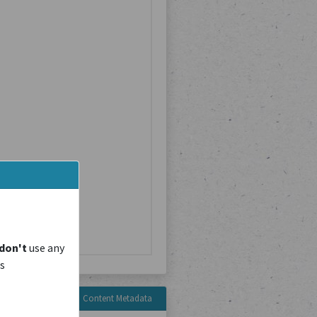
don't
use any
is
Content Metadata