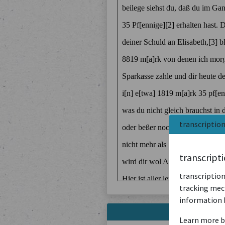
transcriptio
transcript
transcription
tracking mech
information 
Learn more b