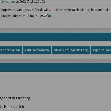
by
yvonne
at 2022-07-18 10:01:42
https://transcriptiones.ch/display/institutions/universitatsbibliothek-basel/ubh-nl-3
rintelen/brief-vom-19-marz-1902/2/
ranscription
Edit Metadata
View Version History
Export Do