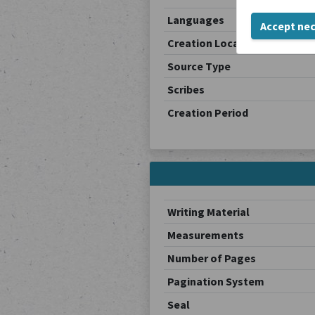
Languages
Accept ne
Creation Location
Source Type
Scribes
Creation Period
Writing Material
Measurements
Number of Pages
Pagination System
Seal