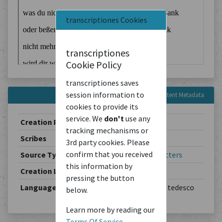
transcriptiones Cookies
transcriptiones
Cookie Policy
transcriptiones saves
session information to
Content Metadata
cookies to provide its
service. We
don't
use any
Creation Period
1902-03-19
tracking mechanisms or
Scribes
Theodor Schiemann
3rd party cookies. Please
confirm that you received
Source Type
Correspondence
/
Letters
this information by
Creation Location
Berlin
pressing the button
Languages
Deutsch / allemand / tedesco
below.
Learn more by reading our
Terms Of Service