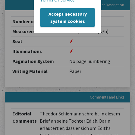
Manuscript Description
Accept necessary
system cookies
Number of Pages
4
Measurements
0.00 / 0.00 cm (w/h)
Seal
✗
Illuminations
✗
Pagination System
No page numbering
Writing Material
Paper
Comments and Links
Editorial
Theodor Schiemann schreibt in diesem
Comments
Brief an seine Tochter Edith. Darin
erläutert er, dass er sich um Ediths