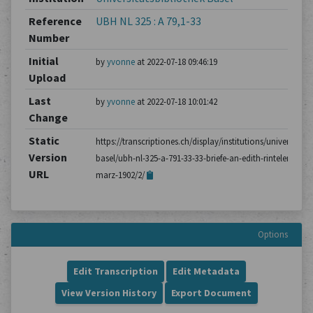
Reference
UBH NL 325 : A 79,1-33
Number
Initial
by
yvonne
at 2022-07-18 09:46:19
Upload
Last
by
yvonne
at 2022-07-18 10:01:42
Change
Static
https://transcriptiones.ch/display/institutions/universitatsb
Version
basel/ubh-nl-325-a-791-33-33-briefe-an-edith-rintelen/brie
URL
marz-1902/2/
Options
Edit Transcription
Edit Metadata
View Version History
Export Document