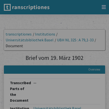
transcriptiones
/
Institutions
/
Universitätsbibliothek Basel
/
UBH NL 325 : A 79,1-33
/
Document
Brief vom 19. März 1902
Overview
Transcribed
—
Parts of
the
Document
Institution
Universitätsbibliothek Basel