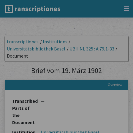
transcriptiones
/
Institutions
/
Universitätsbibliothek Basel
/
UBH NL 325 : A 79,1-33
/
Document
Brief vom 19. März 1902
Overview
Transcribed
—
Parts of
the
Document
Institution
Universitätsbibliothek Basel