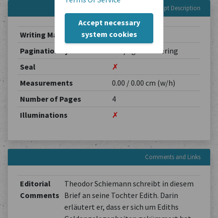
Manuscript Description
Accept necessary
system cookies
Writing Material
Paper
Pagination System
No page numbering
Seal
✗
Measurements
0.00 / 0.00 cm (w/h)
Number of Pages
4
Illuminations
✗
Comments and Links
Editorial
Theodor Schiemann schreibt in diesem
Comments
Brief an seine Tochter Edith. Darin
erläutert er, dass er sich um Ediths