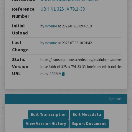
Reference
UBH NL 325 : A 79,1-33
Number
Initial
by
yvonne
at 2022-07-18 09:46:19
Upload
Last
by
yvonne
at 2022-07-18 10:01:42
Change
Static
https://transcriptiones.ch/display/institutions/universitatsb
Version
basel/ubh-nl-325-a-791-33-33-briefe-an-edith-rintelen/brie
URL
marz-1902/2/
Options
Edit Transcription
Edit Metadata
View Version History
Export Document