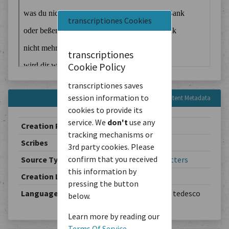
transcriptiones Cookies
transcriptiones
Cookie Policy
transcriptiones saves
session information to
Content Metadata
cookies to provide its
service. We
don't
use any
Creation Period
1902-03-19
tracking mechanisms or
Scribes
Theodor Schiemann
3rd party cookies. Please
confirm that you received
Source Type
Correspondence
/
Letters
this information by
Creation Location
Berlin
pressing the button
Languages
Deutsch / allemand / tedesco
below.
Learn more by reading our
Terms Of Service