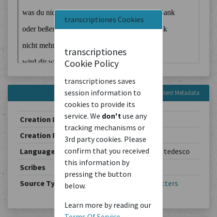
transcriptiones Cookies
transcriptiones
Cookie Policy
transcriptiones saves
session information to
Content Metadata
cookies to provide its
service. We
don't
use any
Creation Location
Berlin
tracking mechanisms or
Creation Period
1902-03-19
3rd party cookies. Please
confirm that you received
Languages
Deutsch / allemand / tedesco
this information by
Scribes
Theodor Schiemann
pressing the button
Source Type
Correspondence
/
Letters
below.
Learn more by reading our
Terms Of Service