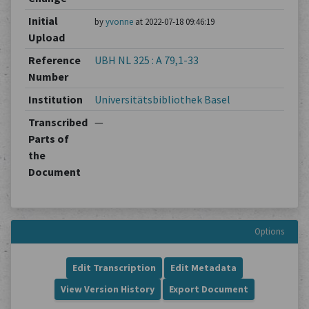
Initial
by
yvonne
at 2022-07-18 09:46:19
Upload
Reference
UBH NL 325 : A 79,1-33
Number
Institution
Universitätsbibliothek Basel
Transcribed
—
Parts of
the
Document
Options
Edit Transcription
Edit Metadata
View Version History
Export Document