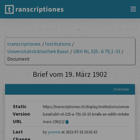
transcriptiones
/
Institutions
/
Universitätsbibliothek Basel
/
UBH NL 325 : A 79,1-33
/
Document
Brief vom 19. März 1902
Overview
Static
https://transcriptiones.ch/display/institutions/universitatsb
Version
basel/ubh-nl-325-a-791-33-33-briefe-an-edith-rintelen/brie
URL
marz-1902/2/
Last
by
yvonne
at 2022-07-18 10:01:42
Change