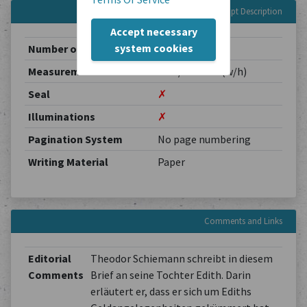
Manuscript Description
Accept necessary
system cookies
Number of Pages
4
Measurements
0.00 / 0.00 cm (w/h)
Seal
✗
Illuminations
✗
Pagination System
No page numbering
Writing Material
Paper
Comments and Links
Editorial
Theodor Schiemann schreibt in diesem
Comments
Brief an seine Tochter Edith. Darin
erläutert er, dass er sich um Ediths