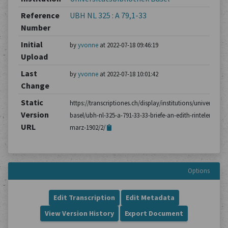
Reference
UBH NL 325 : A 79,1-33
Number
Initial
by
yvonne
at 2022-07-18 09:46:19
Upload
Last
by
yvonne
at 2022-07-18 10:01:42
Change
Static
https://transcriptiones.ch/display/institutions/universitatsb
Version
basel/ubh-nl-325-a-791-33-33-briefe-an-edith-rintelen/brie
URL
marz-1902/2/
Options
Edit Transcription
Edit Metadata
View Version History
Export Document