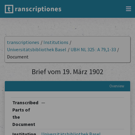
transcriptiones
/
Institutions
/
Universitätsbibliothek Basel
/
UBH NL 325 : A 79,1-33
/
Document
Brief vom 19. März 1902
Overview
Transcribed
—
Parts of
the
Document
Institution
Universitätsbibliothek Basel