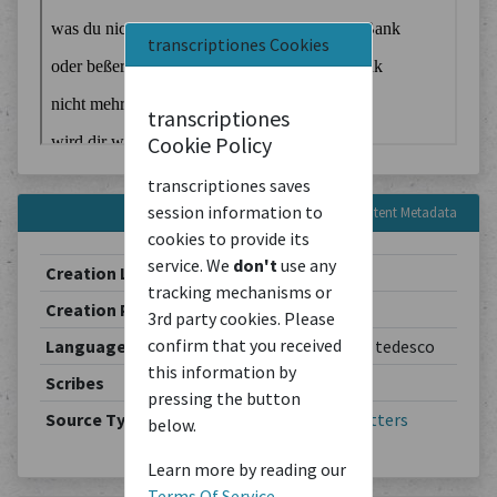
transcriptiones Cookies
transcriptiones
Cookie Policy
transcriptiones saves
session information to
Content Metadata
cookies to provide its
service. We
don't
use any
Creation Location
Berlin
tracking mechanisms or
Creation Period
1902-03-19
3rd party cookies. Please
confirm that you received
Languages
Deutsch / allemand / tedesco
this information by
Scribes
Theodor Schiemann
pressing the button
Source Type
Correspondence
/
Letters
below.
Learn more by reading our
Terms Of Service