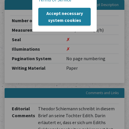
Manuscript Description
Accept necessary
system cookies
Number of Pages
4
Measurements
0.00 / 0.00 cm (w/h)
Seal
✗
Illuminations
✗
Pagination System
No page numbering
Writing Material
Paper
Comments and Links
Editorial
Theodor Schiemann schreibt in diesem
Comments
Brief an seine Tochter Edith. Darin
erläutert er, dass er sich um Ediths