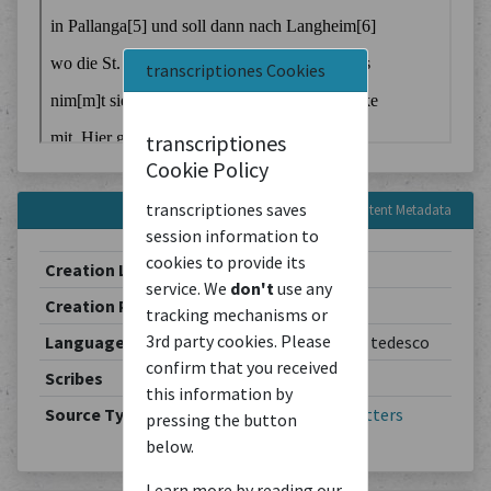
transcriptiones Cookies
transcriptiones
Cookie Policy
transcriptiones saves
Content Metadata
session information to
cookies to provide its
Creation Location
Berlin
service. We
don't
use any
Creation Period
1901-05-22
tracking mechanisms or
3rd party cookies. Please
Languages
Deutsch / allemand / tedesco
confirm that you received
Scribes
Theodor Schiemann
this information by
Source Type
Correspondence
/
Letters
pressing the button
below.
Learn more by reading our