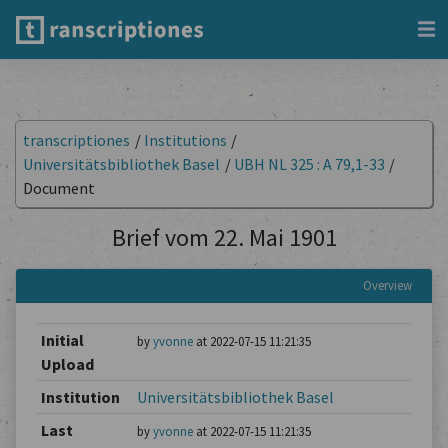
transcriptiones
/
Institutions
/
Universitätsbibliothek Basel
/
UBH NL 325 : A 79,1-33
/
Document
Brief vom 22. Mai 1901
Overview
Initial
by
yvonne
at 2022-07-15 11:21:35
Upload
Institution
Universitätsbibliothek Basel
Last
by
yvonne
at 2022-07-15 11:21:35