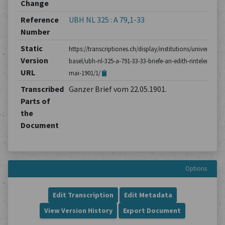
Change
Reference
UBH NL 325 : A 79,1-33
Number
Static
https://transcriptiones.ch/display/institutions/universitatsb
Version
basel/ubh-nl-325-a-791-33-33-briefe-an-edith-rintelen/brie
URL
mai-1901/1/
Transcribed
Ganzer Brief vom 22.05.1901.
Parts of
the
Document
Options
Edit Transcription
Edit Metadata
View Version History
Export Document