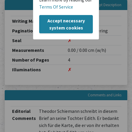
Manuscript Description
Terms Of Service
Accept necessary
Writing Material
Paper
system cookies
Pagination System
No page numbering
Seal
✗
Measurements
0.00 / 0.00 cm (w/h)
Number of Pages
4
Illuminations
✗
Comments and Links
Editorial
Theodor Schiemann schreibt in diesem
Comments
Brief an seine Tochter Edith. Er bedankt
sich für die Karte, die er von ihr erhalten