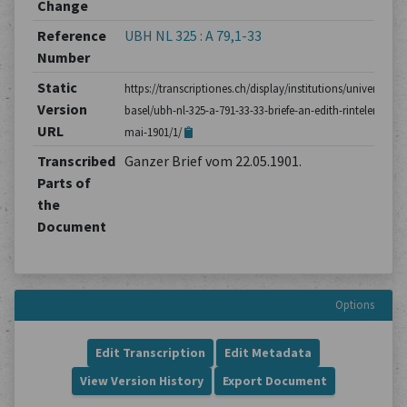
Change
Reference
UBH NL 325 : A 79,1-33
Number
Static
https://transcriptiones.ch/display/institutions/universitatsb
Version
basel/ubh-nl-325-a-791-33-33-briefe-an-edith-rintelen/brie
URL
mai-1901/1/
Transcribed
Ganzer Brief vom 22.05.1901.
Parts of
the
Document
Options
Edit Transcription
Edit Metadata
View Version History
Export Document