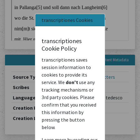
transcriptiones Cookies
transcriptiones
Cookie Policy
transcriptiones saves
Content Metadata
session information to
cookies to provide its
Source Type
Correspondence
/
Letters
service. We
don't
use any
Scribes
Theodor Schiemann
tracking mechanisms or
3rd party cookies. Please
Languages
Deutsch / allemand / tedesco
confirm that you received
Creation Period
1901-05-22
this information by
Creation Location
Berlin
pressing the button
below.
Learn more by reading our