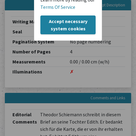
Manuscript Description
Terms Of Service
Accept necessary
Writing Material
Paper
system cookies
Seal
✗
Pagination System
No page numbering
Number of Pages
4
Measurements
0.00 / 0.00 cm (w/h)
Illuminations
✗
Comments and Links
Editorial
Theodor Schiemann schreibt in diesem
Comments
Brief an seine Tochter Edith. Er bedankt
sich für die Karte, die er von ihr erhalten