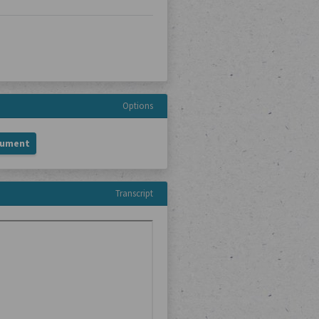
Options
cument
Transcript