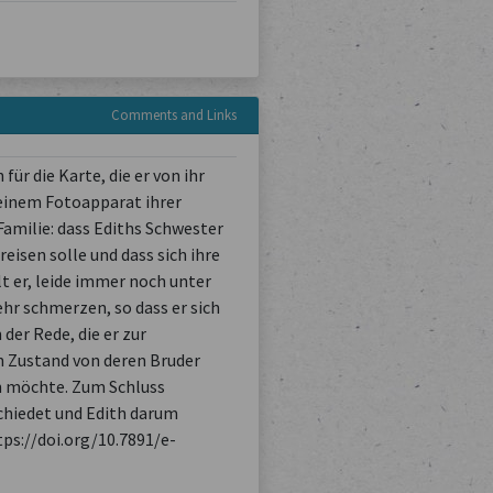
Comments and Links
ür die Karte, die er von ihr
 einem Fotoapparat ihrer
Familie: dass Ediths Schwester
isen solle und dass sich ihre
lt er, leide immer noch unter
hr schmerzen, so dass er sich
der Rede, die er zur
n Zustand von deren Bruder
en möchte. Zum Schluss
schiedet und Edith darum
tps://doi.org/10.7891/e-