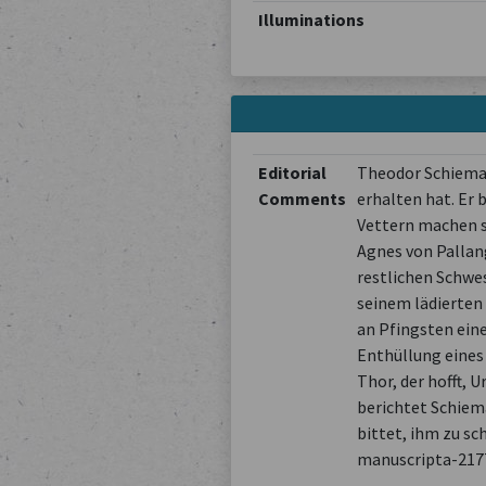
Illuminations
Editorial
Theodor Schiemann
Comments
erhalten hat. Er 
Vettern machen so
Agnes von Pallang
restlichen Schwes
seinem lädierten
an Pfingsten eine
Enthüllung eines
Thor, der hofft, 
berichtet Schiema
bittet, ihm zu sc
manuscripta-217