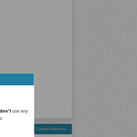
don't
use any
is
Content Metadata