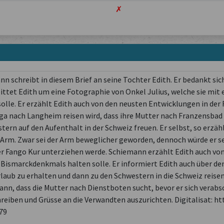
✗
 schreibt in diesem Brief an seine Tochter Edith. Er bedankt sich f
bittet Edith um eine Fotographie von Onkel Julius, welche sie mit
lle. Er erzählt Edith auch von den neusten Entwicklungen in der 
a nach Langheim reisen wird, dass ihre Mutter nach Franzensbad re
tern auf den Aufenthalt in der Schweiz freuen. Er selbst, so erzäh
 Arm. Zwar sei der Arm beweglicher geworden, dennoch würde er se
r Fango Kur unterziehen werde. Schiemann erzählt Edith auch von 
 Bismarckdenkmals halten solle. Er informiert Edith auch über de
Urlaub zu erhalten und dann zu den Schwestern in die Schweiz reis
nn, dass die Mutter nach Dienstboten sucht, bevor er sich verab
hreiben und Grüsse an die Verwandten auszurichten. Digitalisat: ht
79