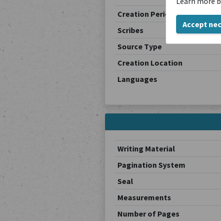
Learn more b
Creation Period
Accept ne
Scribes
Source Type
Creation Location
Languages
Writing Material
Pagination System
Seal
Measurements
Number of Pages