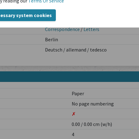
y reading our
Terms Of Service
1901-05-22
cessary system cookies
Theodor Schiemann
Correspondence
/
Letters
Berlin
Deutsch / allemand / tedesco
Paper
No page numbering
✗
0.00 / 0.00 cm (w/h)
4