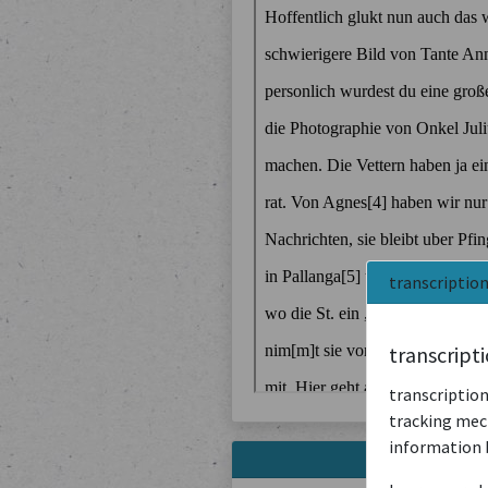
transcriptio
transcript
transcription
tracking mech
information 