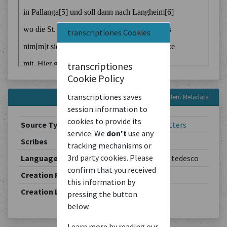
transcriptiones Cookies
transcriptiones
Cookie Policy
transcriptiones saves
Content Metadata
session information to
cookies to provide its
Source Type
Correspondence
/
Letters
service. We
don't
use any
Scribes
Theodor Schiemann
tracking mechanisms or
3rd party cookies. Please
Languages
Deutsch / allemand / tedesco
confirm that you received
Creation Period
1901-05-22
this information by
Creation Location
Berlin
pressing the button
below.
Learn more by reading our