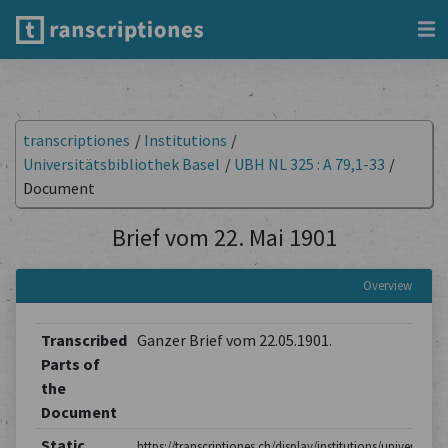
transcriptiones
/
Institutions
/
Universitätsbibliothek Basel
/
UBH NL 325 : A 79,1-33
/
Document
Brief vom 22. Mai 1901
Overview
Transcribed
Ganzer Brief vom 22.05.1901.
Parts of
the
Document
Static
https://transcriptiones.ch/display/institutions/universitatsb