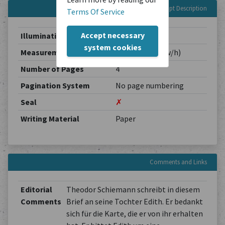
Manuscript Description
Terms Of Service
Accept necessary
Illuminations
✗
system cookies
Measurements
0.00 / 0.00 cm (w/h)
Number of Pages
4
Pagination System
No page numbering
Seal
✗
Writing Material
Paper
Comments and Links
Editorial
Theodor Schiemann schreibt in diesem
Comments
Brief an seine Tochter Edith. Er bedankt
sich für die Karte, die er von ihr erhalten