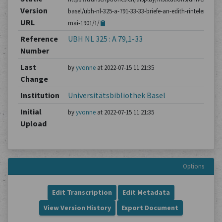
Version
basel/ubh-nl-325-a-791-33-33-briefe-an-edith-rintelen/brie
URL
mai-1901/1/
Reference
UBH NL 325 : A 79,1-33
Number
Last
by
yvonne
at 2022-07-15 11:21:35
Change
Institution
Universitätsbibliothek Basel
Initial
by
yvonne
at 2022-07-15 11:21:35
Upload
Options
Edit Transcription
Edit Metadata
View Version History
Export Document