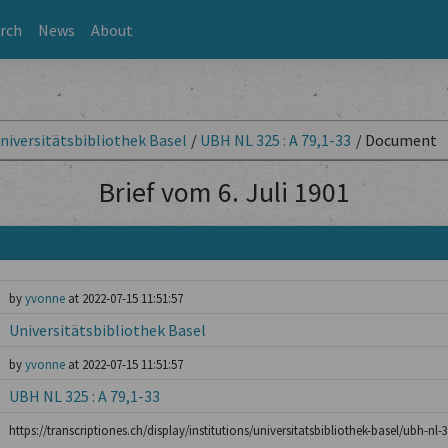
rch
News
About
niversitätsbibliothek Basel
/
UBH NL 325 : A 79,1-33
/
Document
Brief vom 6. Juli 1901
by
yvonne
at 2022-07-15 11:51:57
Universitätsbibliothek Basel
by
yvonne
at 2022-07-15 11:51:57
UBH NL 325 : A 79,1-33
https://transcriptiones.ch/display/institutions/universitatsbibliothek-basel/ubh-nl-