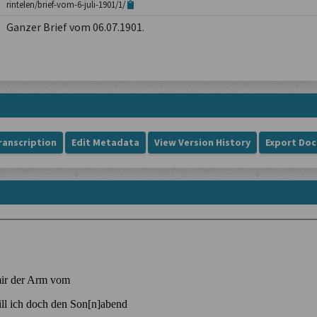
rintelen/brief-vom-6-juli-1901/1/
Ganzer Brief vom 06.07.1901.
ranscription
Edit Metadata
View Version History
Export Do