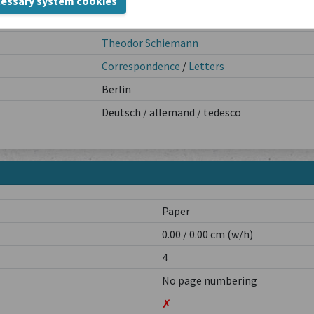
cessary system cookies
1901-07-06
Theodor Schiemann
Correspondence
/
Letters
Berlin
Deutsch / allemand / tedesco
Paper
0.00 / 0.00 cm (w/h)
4
No page numbering
✗