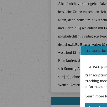
transcriptio
transcript
transcription
tracking mech
information 
Learn more b