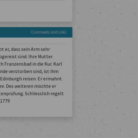
Comments and Links
t er, dass sein Arm sehr
gereist sind. Ihre Mutter
h Franzensbad in die Kur. Karl
nde verstorben sind, ist ihm
h Edinburgh reisen. Er ermahnt
re. Des weiteren möchte er
tenprüfung. Schliesslich regelt
21779