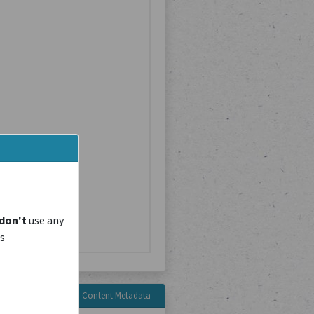
don't
use any
is
Content Metadata