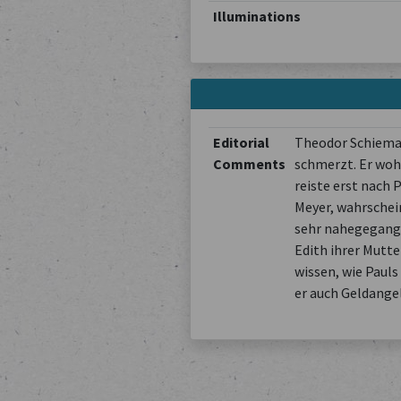
Illuminations
Editorial
Theodor Schiemann
Comments
schmerzt. Er wohn
reiste erst nach 
Meyer, wahrschein
sehr nahegegangen
Edith ihrer Mutt
wissen, wie Pauls
er auch Geldange