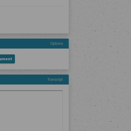
Options
cument
Transcript