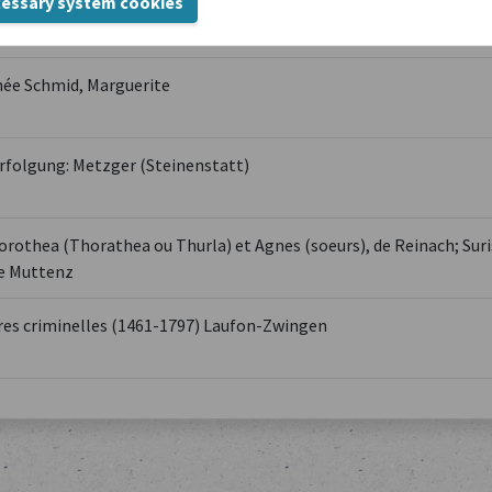
cessary system cookies
folgung - Brief des Hofs von Pruntrut an den Landvogten von De
nd zweier verdächtigen Frauen
née Schmid, Marguerite
folgung: Metzger (Steinenstatt)
orothea (Thorathea ou Thurla) et Agnes (soeurs), de Reinach; Suri
de Muttenz
es criminelles (1461-1797) Laufon-Zwingen