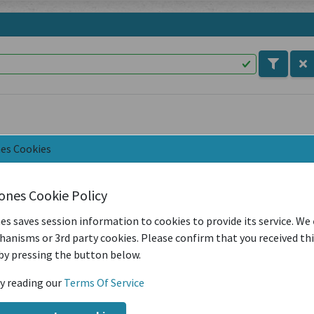
nes Cookies
u maître-bourgeois de Büren au bailli de l'Évêché pour dénoncer le
iones Cookie Policy
s deux femmes, prisonnières au château d'Erguël
es saves session information to cookies to provide its service. We
anisms or 3rd party cookies. Please confirm that you received th
by pressing the button below.
Frau des Weibels von Goldenfels, und Annelin, Frau von Jean Belm
y reading our
Terms Of Service
ls, 1610.08.11