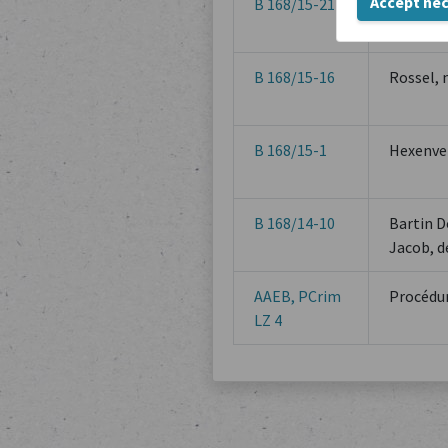
Accept ne
B 168/15-21
Hexenver
betreffe
B 168/15-16
Rossel, 
B 168/15-1
Hexenver
B 168/14-10
Bartin D
Jacob, 
AAEB, PCrim
Procédur
LZ 4