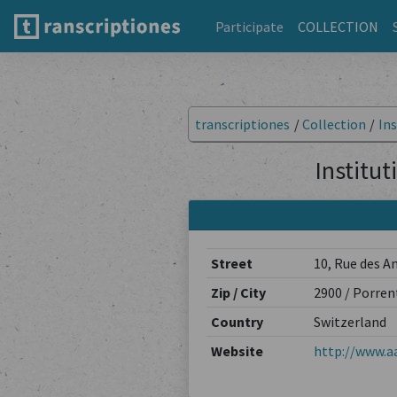
Participate
COLLECTION
transcriptiones
/
Collection
/
Ins
Institut
Street
10, Rue des A
Zip / City
2900 / Porren
Country
Switzerland
Website
http://www.aa