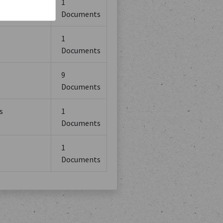
lsberg
1
Documents
1
Documents
9
Documents
s
1
Documents
1
Documents