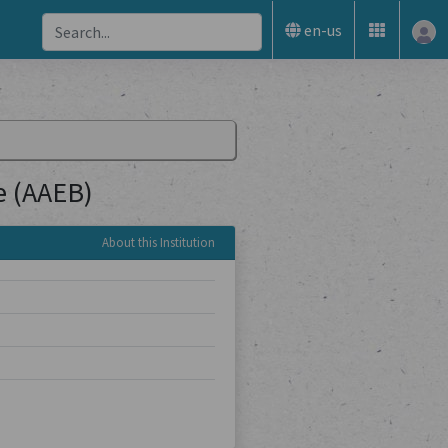
en-us
le (AAEB)
About this Institution