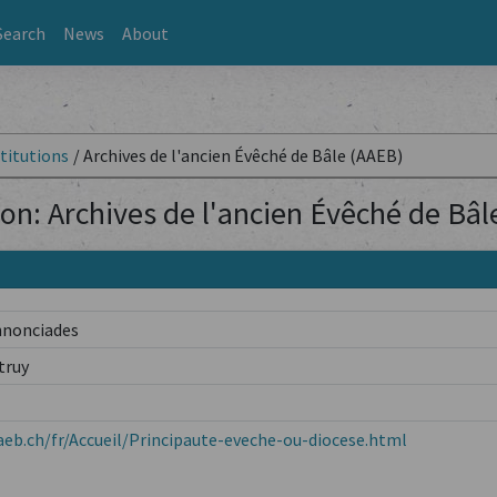
Search
News
About
titutions
/
Archives de l'ancien Évêché de Bâle (AAEB)
ion: Archives de l'ancien Évêché de Bâ
nnonciades
truy
eb.ch/fr/Accueil/Principaute-eveche-ou-diocese.html