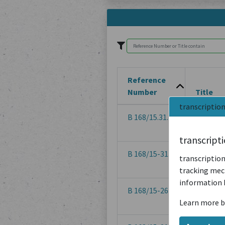
Reference
Number
Title
transcriptio
B 168/15.31.1
Lettre d
femmes
transcript
B 168/15-31.2
Aveux de
transcription
tracking mech
information 
B 168/15-26
Jeanne, 
Learn more b
Goldenfe