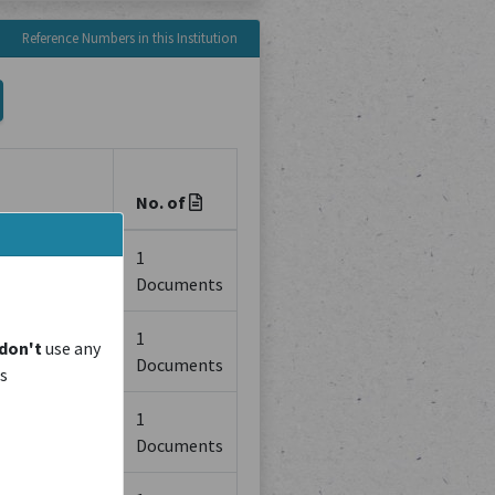
Reference Numbers in this Institution
No. of
s deux
1
Documents
1
don't
use any
Documents
is
oys aus
1
Documents