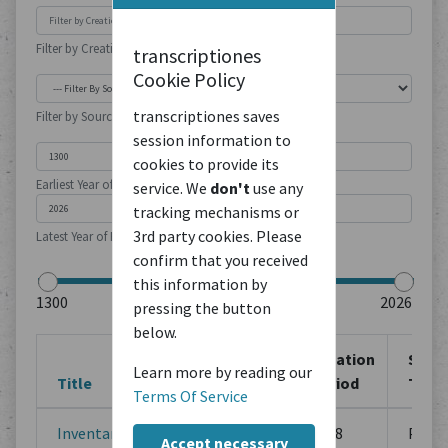
Filter by Creation Location
transcriptiones
Cookie Policy
transcriptiones saves
Filter by Source Type
session information to
cookies to provide its
Earliest Year of Publication
service. We
don't
use any
tracking mechanisms or
3rd party cookies. Please
Latest Year of Publication
confirm that you received
this information by
pressing the button
below.
Creation
Creation
Sour
Learn more by reading our
Title
Location
Period
Type
Terms Of Service
Inventar von
Unbekannt
1588
Prope
Accept necessary