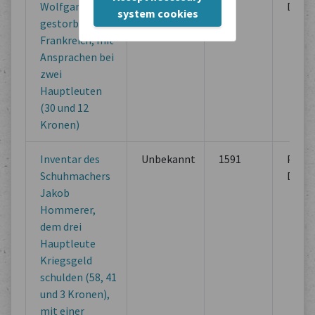
Wolfgang Karli,
Direc
system cookies
gestorben in
Frankreich, mit
Ansprachen bei
zwei
Hauptleuten
(30 und 12
Kronen)
Inventar des
Unbekannt
1591
Prope
Schuhmachers
Direc
Jakob
Hommerer,
dem drei
Hauptleute
Kriegsgeld
schulden (58, 41
und 3 Kronen),
mit einer