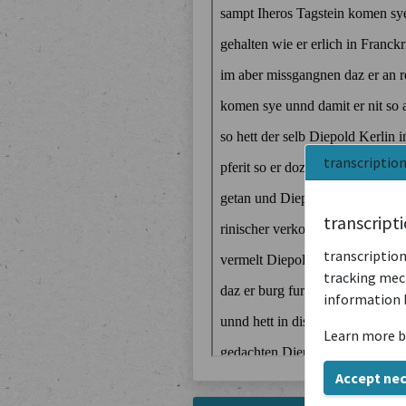
transcriptio
transcript
transcription
tracking mech
information 
Learn more b
Accept ne