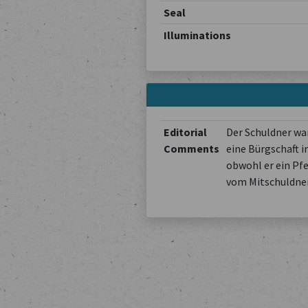
Seal
Illuminations
Editorial
Der Schuldner wa
Comments
eine Bürgschaft i
obwohl er ein Pfe
vom Mitschuldner,