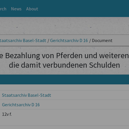
rch
News
About
taatsarchiv Basel-Stadt
/
Gerichtsarchiv D 16
/
Document
ie Bezahlung von Pferden und weitere
die damit verbundenen Schulden
Staatsarchiv Basel-Stadt
Gerichtsarchiv D 16
12v f.