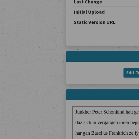
Last Change
Initial Upload
Static Version URL
Edit T