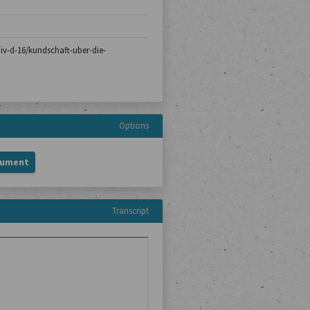
chiv-d-16/kundschaft-uber-die-
Options
cument
Transcript