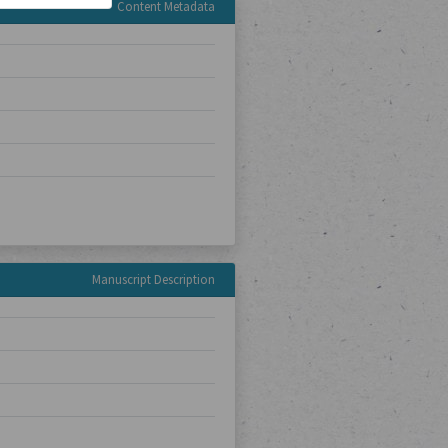
Content Metadata
Manuscript Description