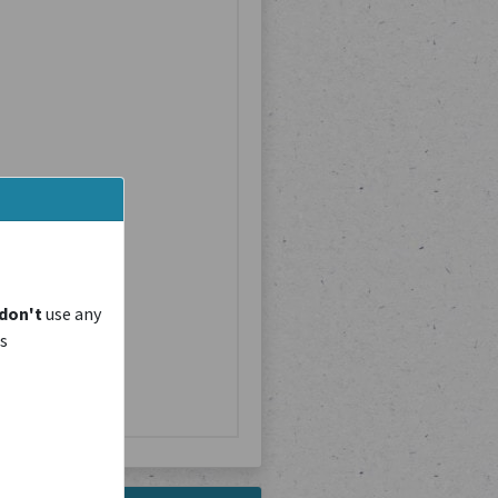
don't
use any
is