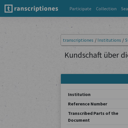
Participate
Collection
Sea
transcriptiones
/
Institutions
/
S
Kundschaft über d
Institution
Reference Number
Transcribed Parts of the
Document