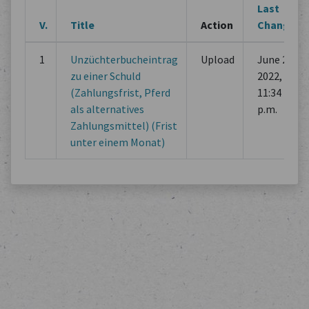
Last
V.
Title
Action
Change
1
Unzüchterbucheintrag
Upload
June 29,
zu einer Schuld
2022,
(Zahlungsfrist, Pferd
11:34
als alternatives
p.m.
Zahlungsmittel) (Frist
unter einem Monat)