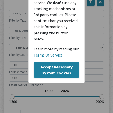
service. We
don't
use any
tracking mechanisms or
3rd party cookies. Please
confirm that you received
Filter by Title
this information by
pressing the button
Filter by Creation Location
below.
Learn more by reading our
Terms Of Service
Filter by Source Type
Accept necessary
Earliest Year of Publication
system cookies
Latest Year of Publication