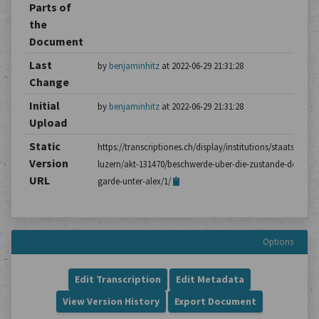
Parts of
the
Document
Last
by
benjaminhitz
at 2022-06-29 21:31:28
Change
Initial
by
benjaminhitz
at 2022-06-29 21:31:28
Upload
Static
https://transcriptiones.ch/display/institutions/staatsarchiv
Version
luzern/akt-131470/beschwerde-uber-die-zustande-der-
URL
garde-unter-alex/1/
Options
Edit Transcription
Edit Metadata
View Version History
Export Document