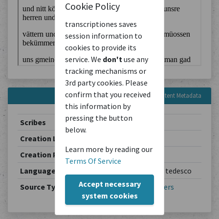
Cookie Policy
transcriptiones saves
session information to
cookies to provide its
service. We
don't
use any
tracking mechanisms or
3rd party cookies. Please
confirm that you received
Content Metadata
this information by
pressing the button
Scribes
Unbekannt
below.
Creation Location
Unbekannt
Learn more by reading our
Creation Period
1619-10-07
Terms Of Service
Languages
Deutsch / allemand / tedesco
Accept necessary
Source Type
Other Writings
/
Others
system cookies