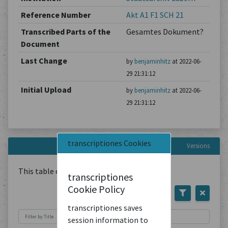
Reference Number
Akt A1 F1 SCH 21
Transcribed Parts of the
Gesamtes Dokument?
Document
Last Change
by
benjaminhitz
at 2022-06-
29 21:31:12
Initial Upload
by
benjaminhitz
at 2022-06-
29 21:31:12
transcriptiones Cookies
Versions
This table contains
1
Document
transcriptiones
Cookie Policy
transcriptiones saves
session information to