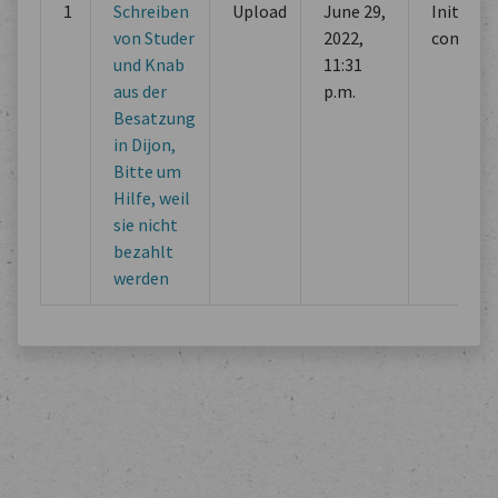
1
Schreiben
Upload
June 29,
Initial
von Studer
2022,
commit
und Knab
11:31
aus der
p.m.
Besatzung
in Dijon,
Bitte um
Hilfe, weil
sie nicht
bezahlt
werden