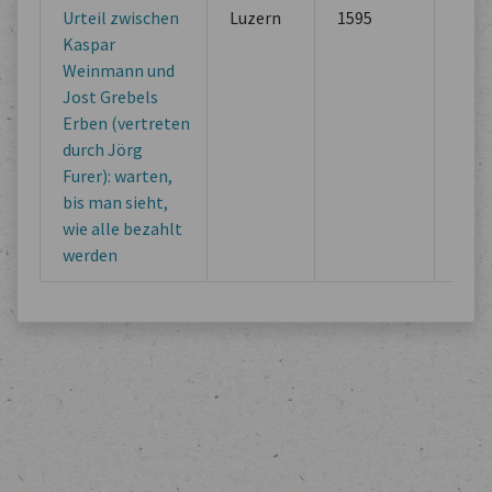
Urteil zwischen
Luzern
1595
Lega
Kaspar
Doc
Weinmann und
of M
Jost Grebels
Inst
Erben (vertreten
durch Jörg
Furer): warten,
bis man sieht,
wie alle bezahlt
werden