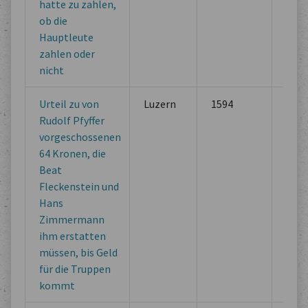
hatte zu zahlen,
ob die
Hauptleute
zahlen oder
nicht
Urteil zu von
Luzern
1594
Lega
Rudolf Pfyffer
Doc
vorgeschossenen
of M
64 Kronen, die
Inst
Beat
Fleckenstein und
Hans
Zimmermann
ihm erstatten
müssen, bis Geld
für die Truppen
kommt