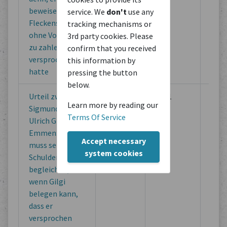
beweisen, dass
service. We
don't
use any
Fleckenstein
tracking mechanisms or
ohne Vorbehalt
3rd party cookies. Please
zu zahlen
confirm that you received
versprochen
this information by
hatte
pressing the button
below.
Urteil zwischen
Luzern
1591
Lega
Learn more by reading our
Sigmund Mör und
Doc
Terms Of Service
Ulrich Gilgi von
of M
Emmen: Mör
Inst
Accept necessary
muss seine
system cookies
Schulden
begleichen,
wenn Gilgi
belegen kann,
dass er
versprochen