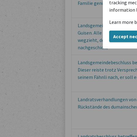
tracking mech
Familie genügend versorgt i
information 
Learn more b
Landsgemeindebeschluss bet
Guisen. Alle dürfen ziehen, 
Accept ne
wegzieht, der Frau und Kind 
nachgeschickt
Landsgemeindebeschluss be
Dieser reiste trotz Verspre
seinem Fähnli nach, er soll
Landratsverhandlungen von 
Rückstände des dumainsche
Landratsbeschluss betreffen