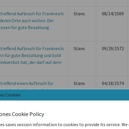
reffend Aufbruch für Frankreich:
Stans
08/14/1569
deren Orte auch wollen. Der
zosen für gute Bezahlung
reffend Aufbruch für Frankreich:
Stans
09/29/1572
urn für gute Bestallung und Sold
rinkverbot hat, der darf auf dem
reffend einen Aufbruch für
Stans
04/18/1574
 gelobt, die Knechte dürfen
nes Cookies
anständige Besoldung sorgen
iones Cookie Policy
chior Farliman: dieser soll
Stans
05/12/1585
es saves session information to cookies to provide its service. We
eht, dafür sorgen, dass seine