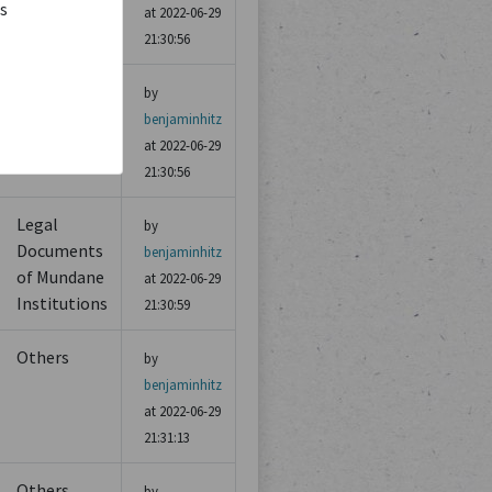
is
at 2022-06-29
21:30:56
Diplomatic
by
Legal
benjaminhitz
Documents
at 2022-06-29
21:30:56
Legal
by
Documents
benjaminhitz
of Mundane
at 2022-06-29
Institutions
21:30:59
Others
by
benjaminhitz
at 2022-06-29
21:31:13
Others
by