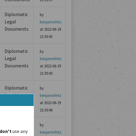
Diplomatic
by
Legal
benjaminhitz
Documents
at 2022-06-29
21:30:43
Diplomatic
by
Legal
benjaminhitz
Documents
at 2022-06-29
21:30:45
Diplomatic
by
Legal
benjaminhitz
Documents
at 2022-06-29
21:30:46
Others
by
don't
use any
benjaminhitz