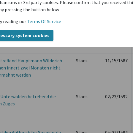
anisms or 3rd party cookies. Please confirm that you received th
st
by pressing the button below.
y reading our
Terms Of Service
reffend einen Aufbruch für den
Stans
06/10/1585
wenn aber ein Hintersässe
cessary system cookies
hat, so werden diese
treffend Hauptmann Wilderich.
Stans
11/15/1587
chen innert zwei Monaten nicht
 ermahnt werden
Unterwalden betreffend die
Stans
02/23/1592
n Zuges
d den Aufbruch für Spanien: da
Stans
05/07/1594