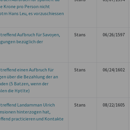
e Krone pro Person nicht
Hptm Hans Leu, es vorzuschiessen
reffend Aufbruch für Savoyen,
Stans
06/26/1597
ngungen bezüglich der
reffend einen Aufbruch für
Stans
06/24/1602
en über die Bezahlung der an
den (5 Batzen, wenn der
len die Hptlte)
treffend Landamman Ulrich
Stans
08/22/1605
ensionen hinterzogen hat,
ffend practicieren und Kontakte