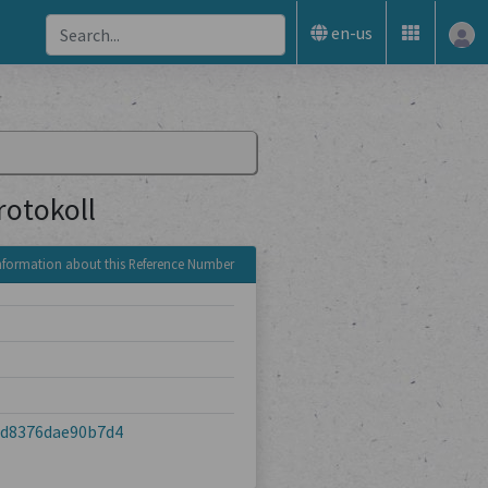
en-us
rotokoll
nformation about this Reference Number
7d8376dae90b7d4