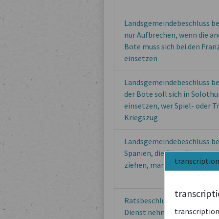
Landsgemeindebeschluss bet
nur Aufbrechen, wenn die an
Bote muss sich bei den Fran
einsetzen
Landsgemeindebeschluss bet
der Bote soll sich in Soloth
einsetzen, wer Spiel- oder T
Kriegszug
Landsgemeindebeschluss bet
Spanien, die Bestallung wird
transcriptio
ziehen, man solle aber für 
transcript
Ratsbeschluss betreffend Mel
transcription
Dienst nehmen und wenn er g