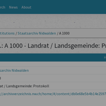
rch
News
About
titutions
/
Staatsarchiv Nidwalden
/
A 1000
.: A 1000 - Landrat / Landsgemeinde: P
I
sarchiv Nidwalden
0
at / Landsgemeinde: Protokoll
://archivverzeichnis.nw.ch/home/#/content/db0e68e5b4b14e259