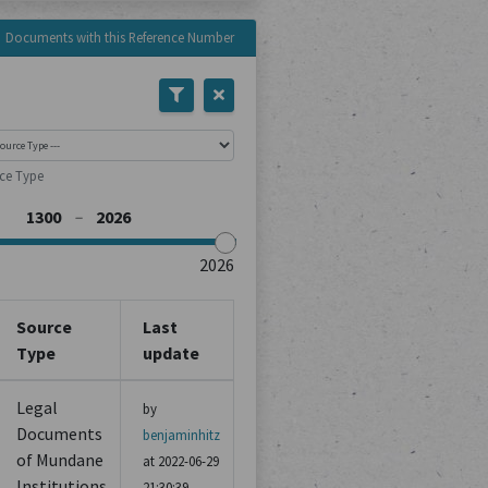
Documents with this Reference Number
rce Type
Source
Last
Type
update
Legal
by
Documents
benjaminhitz
of Mundane
at 2022-06-29
Institutions
21:30:39