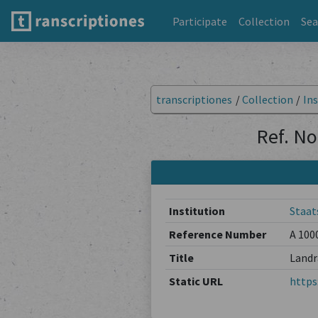
Participate
Collection
Sea
transcriptiones
/
Collection
/
Ins
Ref. No
Institution
Staat
Reference Number
A 100
Title
Landr
Static URL
https