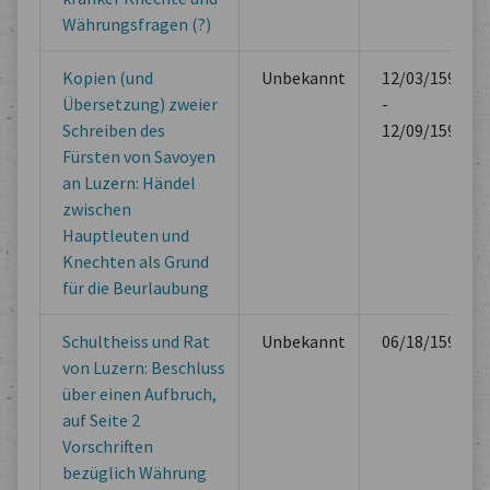
Währungsfragen (?)
Kopien (und
Unbekannt
12/03/1593
Übersetzung) zweier
-
Schreiben des
12/09/1593
Fürsten von Savoyen
an Luzern: Händel
zwischen
Hauptleuten und
Knechten als Grund
für die Beurlaubung
Schultheiss und Rat
Unbekannt
06/18/1594
von Luzern: Beschluss
über einen Aufbruch,
auf Seite 2
Vorschriften
bezüglich Währung