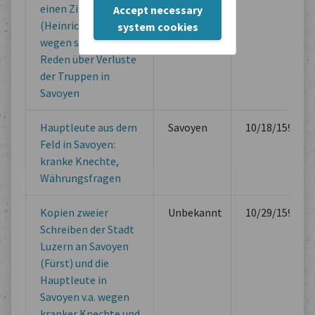
einen Zimmerman
Accept necessary
(Heinrich Schweizer)
system cookies
wegen schandlichen
Reden über Verluste
der Truppen in
Savoyen
Hauptleute aus dem
Savoyen
10/18/1593
Feld in Savoyen:
kranke Knechte,
Währungsfragen
Kopien zweier
Unbekannt
10/29/1593
Schreiben der Stadt
Luzern an Savoyen
(Fürst) und die
Hauptleute in
Savoyen v.a. wegen
kranker Knechte und