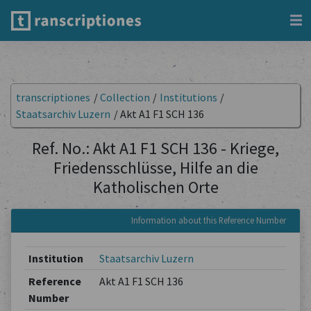
transcriptiones
/
Collection
/
Institutions
/
Staatsarchiv Luzern
/
Akt A1 F1 SCH 136
Ref. No.: Akt A1 F1 SCH 136 - Kriege,
Friedensschlüsse, Hilfe an die
Katholischen Orte
Information about this Reference Number
Institution
Staatsarchiv Luzern
Reference
Akt A1 F1 SCH 136
Number