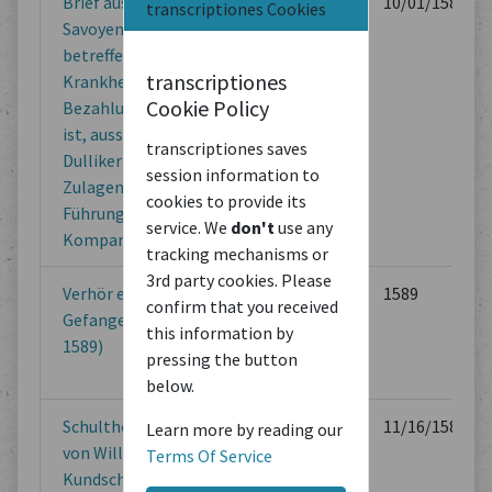
Brief aus dem Feld in
Savoyen
10/01/1582
transcriptiones Cookies
Savoyen, u.a.
betreffend
transcriptiones
Krankheiten und
Cookie Policy
Bezahlung (die gut
ist, ausser dass
transcriptiones saves
Dulliker keine
session information to
Zulagen für die
cookies to provide its
Führung der 5
service. We
don't
use any
Kompanien erhält)
tracking mechanisms or
3rd party cookies. Please
Verhör ettlicher
Unbekannt
1589
confirm that you received
Gefangener (Savoyen
this information by
1589)
pressing the button
below.
Schultheis und Rat
Unbekannt
11/16/1589
Learn more by reading our
von Willisau:
Terms Of Service
Kundschaft gegen