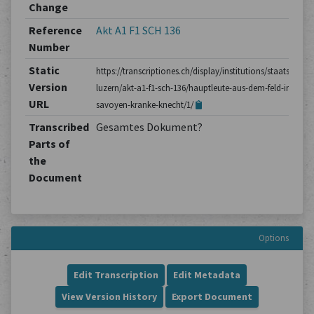
Change
Reference
Akt A1 F1 SCH 136
Number
Static
https://transcriptiones.ch/display/institutions/staatsarchiv
Version
luzern/akt-a1-f1-sch-136/hauptleute-aus-dem-feld-in-
URL
savoyen-kranke-knecht/1/
Transcribed
Gesamtes Dokument?
Parts of
the
Document
Options
Edit Transcription
Edit Metadata
View Version History
Export Document