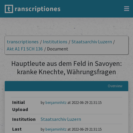
transcriptiones
/
Institutions
/
Staatsarchiv Luzern
/
Akt A1 F1 SCH 136
/
Document
Hauptleute aus dem Feld in Savoyen:
kranke Knechte, Währungsfragen
Overview
Initial
by
benjaminhitz
at 2022-06-29 21:31:15
Upload
Institution
Staatsarchiv Luzern
Last
by
benjaminhitz
at 2022-06-29 21:31:15