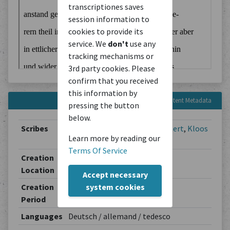
transcriptiones saves
session information to
cookies to provide its
service. We
don't
use any
tracking mechanisms or
3rd party cookies. Please
confirm that you received
this information by
Content Metadata
pressing the button
below.
Scribes
Heiserly Ulrich
,
Am Ryn Walthert
,
Kloos
Learn more by reading our
Heinrich
,
Am Rin Batt
Terms Of Service
Creation
Savoyen
Location
Accept necessary
system cookies
Creation
1593-10-18
Period
Languages
Deutsch / allemand / tedesco