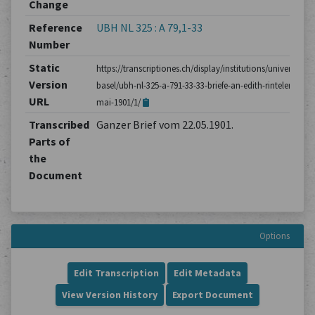
Change
Reference
UBH NL 325 : A 79,1-33
Number
Static
https://transcriptiones.ch/display/institutions/universitatsb
Version
basel/ubh-nl-325-a-791-33-33-briefe-an-edith-rintelen/brie
URL
mai-1901/1/
Transcribed
Ganzer Brief vom 22.05.1901.
Parts of
the
Document
Options
Edit Transcription
Edit Metadata
View Version History
Export Document