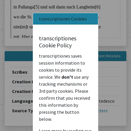
transcriptiones Cookies
transcriptiones
Cookie Policy
transcriptiones saves
Content Metadata
session information to
cookies to provide its
Scribes
Theodor Schiemann
service. We
don't
use any
Creation Location
Berlin
tracking mechanisms or
3rd party cookies. Please
Creation Period
1901-05-22
confirm that you received
Languages
Deutsch / allemand / tedesco
this information by
Source Type
Correspondence
/
Letters
pressing the button
below.
Learn more by reading our