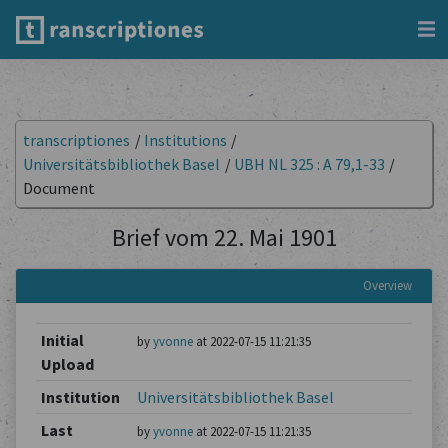
transcriptiones
/
Institutions
/
Universitätsbibliothek Basel
/
UBH NL 325 : A 79,1-33
/
Document
Brief vom 22. Mai 1901
Overview
Initial
by
yvonne
at 2022-07-15 11:21:35
Upload
Institution
Universitätsbibliothek Basel
Last
by
yvonne
at 2022-07-15 11:21:35