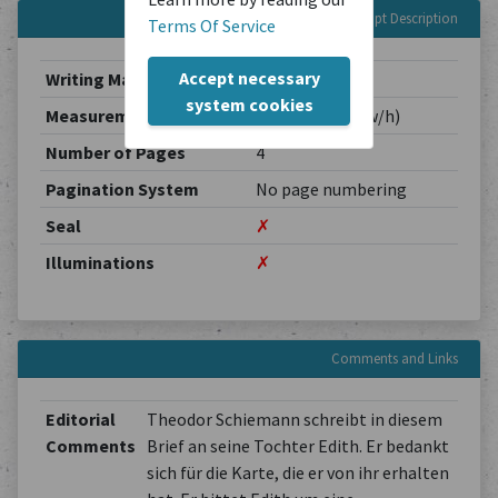
Manuscript Description
Terms Of Service
Accept necessary
Writing Material
Paper
system cookies
Measurements
0.00 / 0.00 cm (w/h)
Number of Pages
4
Pagination System
No page numbering
Seal
✗
Illuminations
✗
Comments and Links
Editorial
Theodor Schiemann schreibt in diesem
Comments
Brief an seine Tochter Edith. Er bedankt
sich für die Karte, die er von ihr erhalten