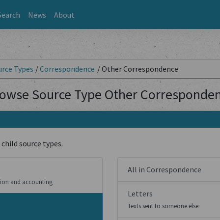
Search
News
About
urce Types
/
Correspondence
/
Other Correspondence
owse Source Type Other Corresponde
 child source types.
All in Correspondence
tion and accounting
Letters
Texts sent to someone else