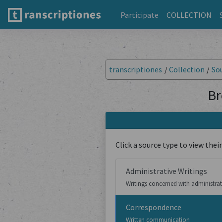
Participate
COLLECTION
transcriptiones
/
Collection
/
So
Br
Click a source type to view their
Administrative Writings
Writings concerned with administra
Correspondence
Written communication