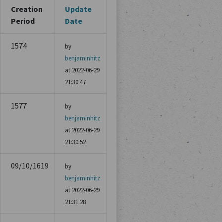
Creation
Update
Period
Date
1574
by
benjaminhitz
at 2022-06-29
21:30:47
1577
by
benjaminhitz
at 2022-06-29
21:30:52
09/10/1619
by
benjaminhitz
at 2022-06-29
21:31:28