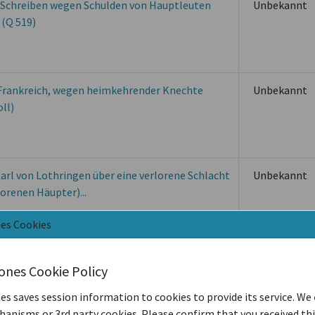
s Schreiben wegen Schulden von Hauptleuten
Unbekannt
(Q 519)
Frankreich, wegen heimkehrender Knechte
Unbekannt
ll)
arl von Lothringen über eine verlorene Schlacht
Unbekannt
orenen Häupter)...
nes Cookies
die Schlacht bei Dye am 13.6.1575, die sehr
Unbekannt
iones Cookie Policy
es saves session information to cookies to provide its service. We
anisms or 3rd party cookies. Please confirm that you received th