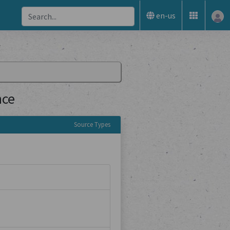
en-us
nce
Source Types