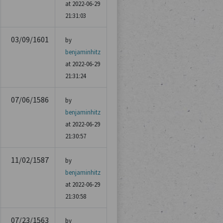
at 2022-06-29
21:31:03
03/09/1601
by
benjaminhitz
at 2022-06-29
21:31:24
07/06/1586
by
benjaminhitz
at 2022-06-29
21:30:57
11/02/1587
by
benjaminhitz
at 2022-06-29
21:30:58
07/23/1563
by