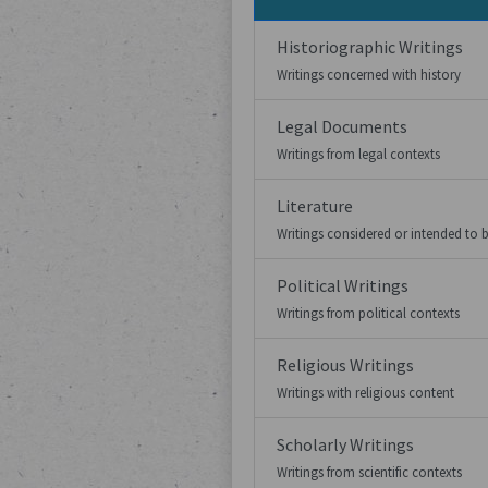
Historiographic Writings
Writings concerned with history
Legal Documents
Writings from legal contexts
Literature
Writings considered or intended to 
Political Writings
Writings from political contexts
Religious Writings
Writings with religious content
Scholarly Writings
Writings from scientific contexts