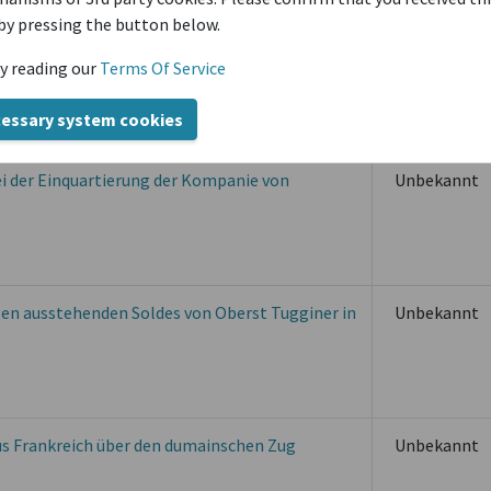
by pressing the button below.
die Niederlage in Ivry (dumainscher Zug), das
Unbekannt
y reading our
Terms Of Service
ebot sagt, sie seien verkauft auf der
cessary system cookies
bei der Einquartierung der Kompanie von
Unbekannt
en ausstehenden Soldes von Oberst Tugginer in
Unbekannt
aus Frankreich über den dumainschen Zug
Unbekannt