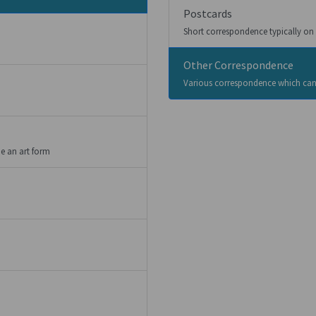
Postcards
Short correspondence typically on 
Other Correspondence
Various correspondence which cann
be an art form