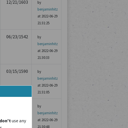
12/21/1603
by
benjaminhitz
at 2022-06-29
21:31:25
06/23/1542
by
benjaminhitz
at 2022-06-29
21:30:33
03/15/1590
by
benjaminhitz
at 2022-06-29
21:31:05
06/14/1575
by
benjaminhitz
at 2022-06-29
don't
use any
21:30:48
is