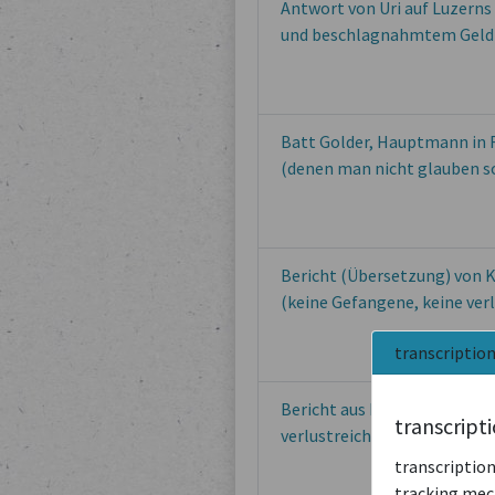
Antwort von Uri auf Luzern
und beschlagnahmtem Geld 
Batt Golder, Hauptmann in 
(denen man nicht glauben so
Bericht (Übersetzung) von K
(keine Gefangene, keine verl
transcriptio
Bericht aus Frankreich über 
transcript
verlustreich ausfiel
transcription
tracking mech