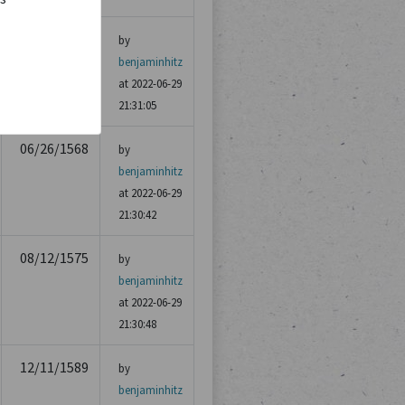
03/29/1590
by
benjaminhitz
at 2022-06-29
21:31:05
06/26/1568
by
benjaminhitz
at 2022-06-29
21:30:42
08/12/1575
by
benjaminhitz
at 2022-06-29
21:30:48
12/11/1589
by
benjaminhitz