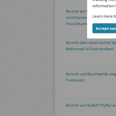
information 
Bericht der Hauptleute über 
Learn more b
solothurner Kapitulationsang
Fleischbank
Accept ne
Bericht über einen Vorfall 
Mettenwyl in Contrarobert
Bericht und Beschwerde weg
Frankreich
Bericht von Rudolf Pfyffer 