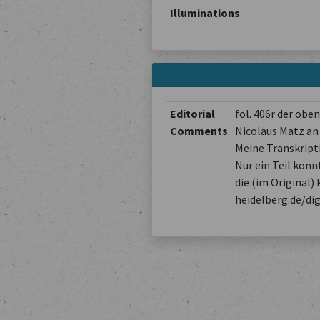
Illuminations
Editorial
fol. 406r der ob
Comments
Nicolaus Matz an
Meine Transkripti
Nur ein Teil konn
die (im Original) 
heidelberg.de/di