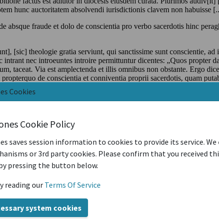
nes Cookies
iones Cookie Policy
es saves session information to cookies to provide its service. We
anisms or 3rd party cookies. Please confirm that you received th
by pressing the button below.
y reading our
Terms Of Service
cessary system cookies