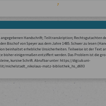
?
en angegebenen Handschrift; Teiltranskription; Rechtsgutachten d
 den Bischof von Speyer aus dem Jahre 1485. Schwer zu lesen (Han
on beinhaltet erhebliche Unsicherheiten. Teilweise ist der Text 
te bisher einigermaßen entziffert werden. Das Problem ist die gr
kleine, kursive Schrift. Abrufbar unter: https://digi.ub.uni-
glit/michelstadt_nikolaus-matz-bibliothek_hs_d693