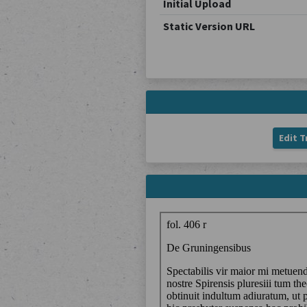
Initial Upload
Static Version URL
Edit T