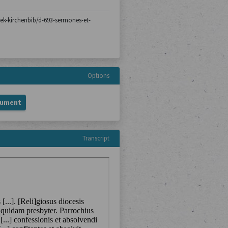
thek-kirchenbib/d-693-sermones-et-
Options
cument
Transcript