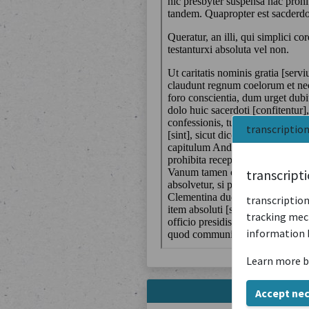
transcriptio
transcript
transcription
tracking mech
information 
Learn more b
Accept ne