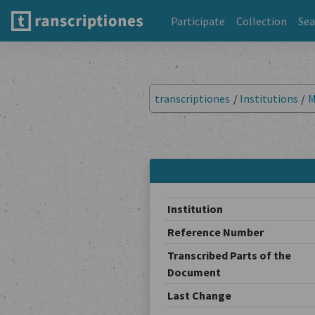
Participate
Collection
Sea
transcriptiones
/
Institutions
/
M
Institution
Reference Number
Transcribed Parts of the
Document
Last Change