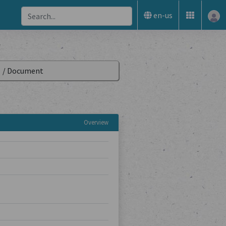
en-us
3
/
Document
Overview