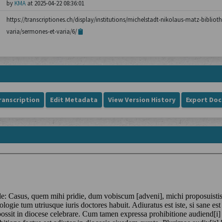
by
KMA
at 2025-04-22 08:36:01
https://transcriptiones.ch/display/institutions/michelstadt-nikolaus-matz-biblio
varia/sermones-et-varia/6/
ranscription
Edit Metadata
View Version History
Export Do