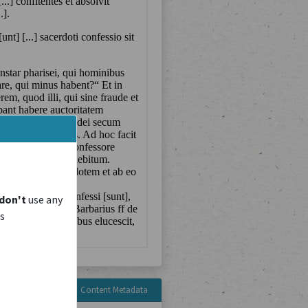
don't
use any
is
Content Metadata