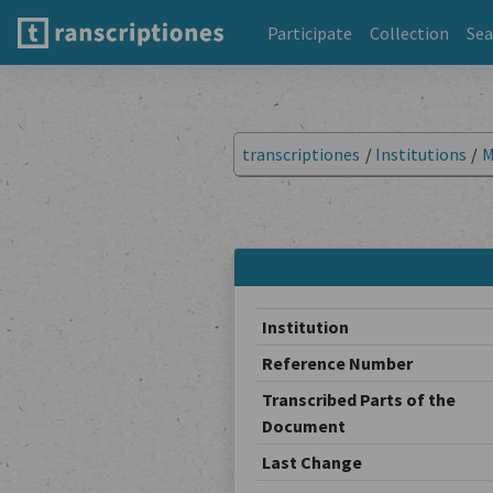
Participate
Collection
Sea
transcriptiones
/
Institutions
/
M
Institution
Reference Number
Transcribed Parts of the
Document
Last Change