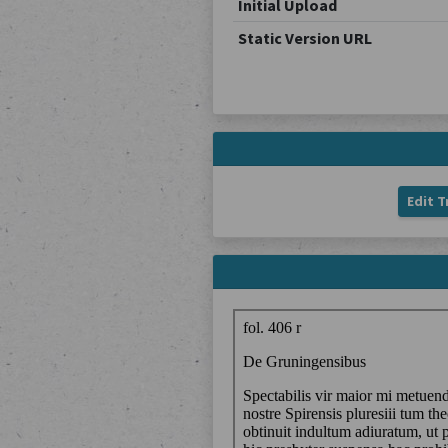
Initial Upload
Static Version URL
Edit T