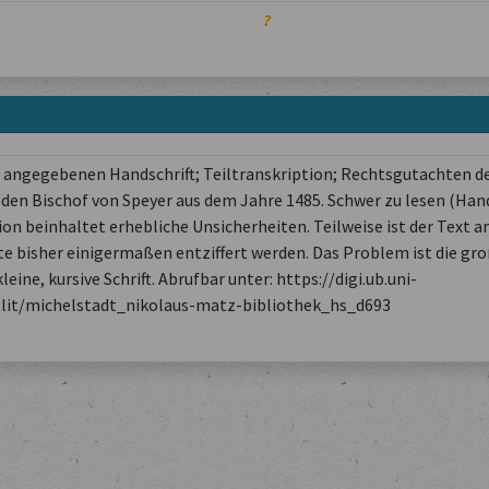
?
en angegebenen Handschrift; Teiltranskription; Rechtsgutachten d
 den Bischof von Speyer aus dem Jahre 1485. Schwer zu lesen (Han
on beinhaltet erhebliche Unsicherheiten. Teilweise ist der Text 
te bisher einigermaßen entziffert werden. Das Problem ist die gr
kleine, kursive Schrift. Abrufbar unter: https://digi.ub.uni-
glit/michelstadt_nikolaus-matz-bibliothek_hs_d693