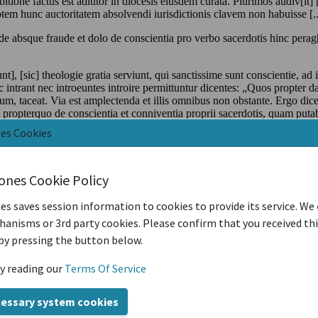
nes Cookies
iones Cookie Policy
es saves session information to cookies to provide its service. We
anisms or 3rd party cookies. Please confirm that you received th
by pressing the button below.
y reading our
Terms Of Service
cessary system cookies