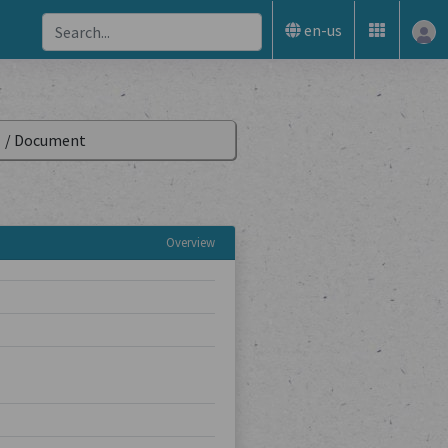
en-us
3
/
Document
Overview