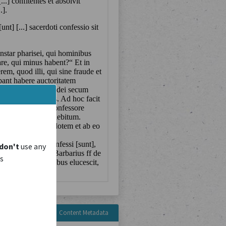
don't
use any
is
Content Metadata