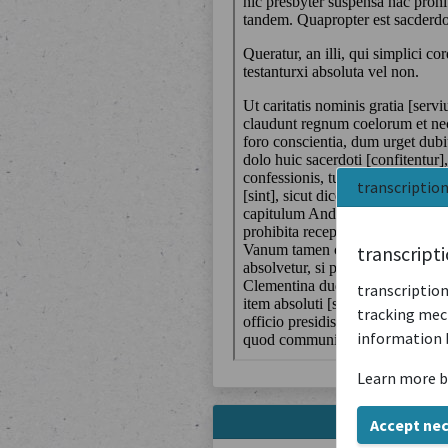
transcriptio
transcript
transcription
tracking mech
information 
Learn more b
Accept ne