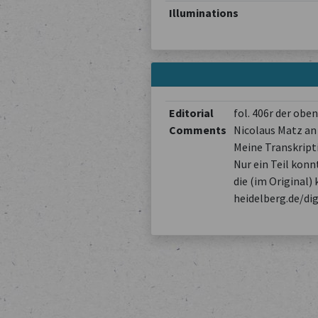
Illuminations
Editorial
fol. 406r der ob
Comments
Nicolaus Matz an
Meine Transkripti
Nur ein Teil konn
die (im Original) 
heidelberg.de/di