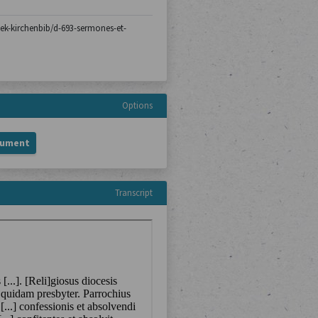
thek-kirchenbib/d-693-sermones-et-
Options
cument
Transcript