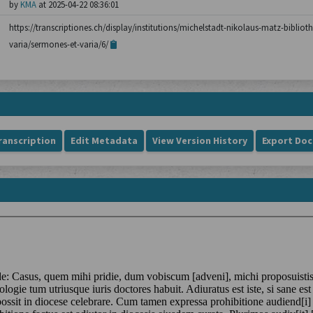
by
KMA
at 2025-04-22 08:36:01
https://transcriptiones.ch/display/institutions/michelstadt-nikolaus-matz-biblio
varia/sermones-et-varia/6/
ranscription
Edit Metadata
View Version History
Export Do